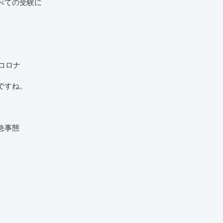
べての受験に
。
コロナ
ですね。
急事態
）