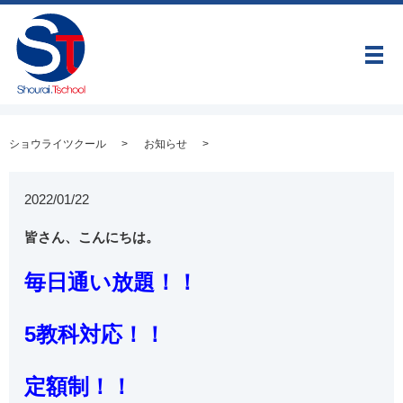
メ
ショウライツクール
お知らせ
2022/01/22
皆さん、こんにちは。
毎日通い放題！！
5教科対応！！
定額制！！