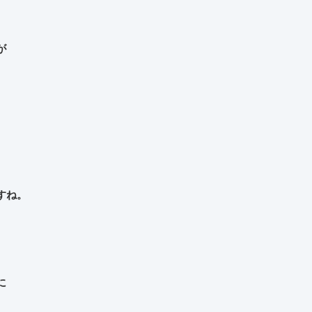
が
すね。
に