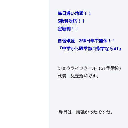
毎日通い放題！！
5教科対応！！
定額制！！
自習環境 365日年中無休！！
『中学から
医学部目指すならST』
ショウライツクール（ST予備校）
代表 児玉秀和です。
昨日は、雨強かったですね。