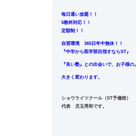
毎日通い放題！！
5教科対応！！
定額制！！
自習環境 365日年中無休！！
『中学から
医学部目指すならST』
『良い塾』との出会いで、お子様の
大きく変わります。
ショウライツクール（ST予備校）
代表 児玉秀和です。