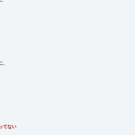
に、
、
ってない