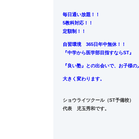
毎日通い放題！！
5教科対応！！
定額制！！
自習環境 365日年中無休！！
『中学から
医学部目指すならST』
『良い塾』との出会いで、お子様の
大きく変わります。
ショウライツクール（ST予備校）
代表 児玉秀和です。