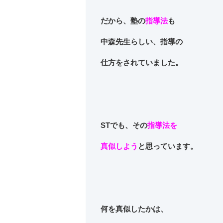
だから、塾の
指導法
も
中森先生らしい、
指導の
仕方
をされていました。
STでも、
その
指導法
を
真似しよう
と思っています。
何を真似したかは、