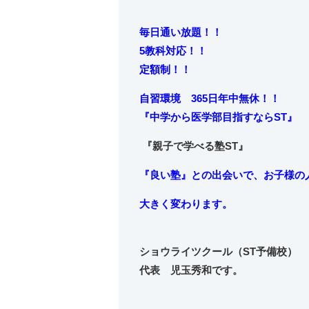
毎日通い放題！！
5教科対応！！
定額制！！
自習環境 365日年中無休！！
『中学から
医学部目指すならST』
『親子で学べる塾ST』
『良い塾』との出会いで、お子様の
大きく変わります。
ショウライツクール（ST予備校）
代表 児玉秀和です。