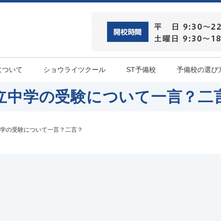
について
ショウライツクール
ST予備校
予備校の選び
立中学の受験について一言？二
学の受験について一言？二言？