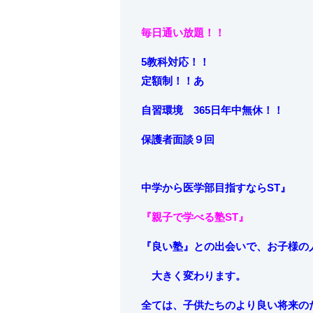
毎日通い放題！！
5教科対応！！
定額制！！あ
自習環境 365日年中無休！！
保護者面談９回
中学から
医学部目指すならST』
『親子で学べる塾ST』
『良い塾』との出会いで、お子様の
大きく変わります。
全ては、子供たちのより良い将来の