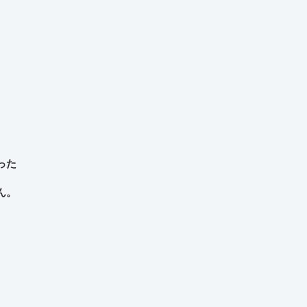
った
ん。