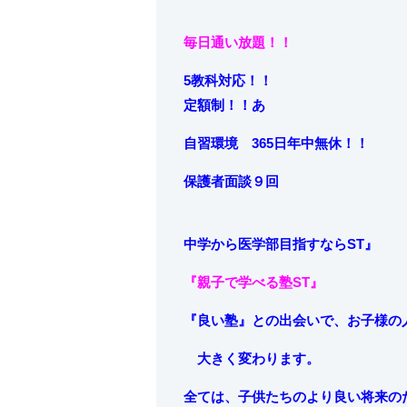
毎日通い放題！！
5教科対応！！
定額制！！あ
自習環境 365日年中無休！！
保護者面談９回
中学から
医学部目指すならST』
『親子で学べる塾ST』
『良い塾』との出会いで、お子様の
大きく変わります。
全ては、子供たちのより良い将来の