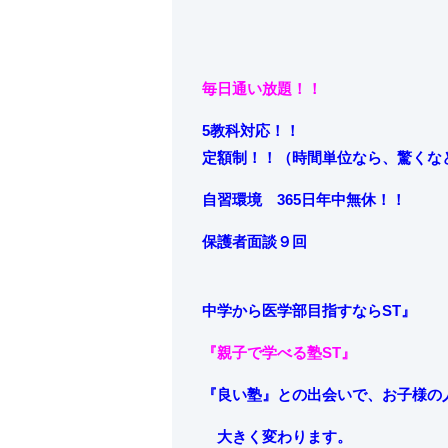
毎日通い放題！！
5教科対応！！
定額制！！（時間単位なら、驚くな
自習環境 365日年中無休！！
保護者面談９回
中学から
医学部目指すならST』
『親子で学べる塾ST』
『良い塾』との出会いで、お子様の
大きく変わります。