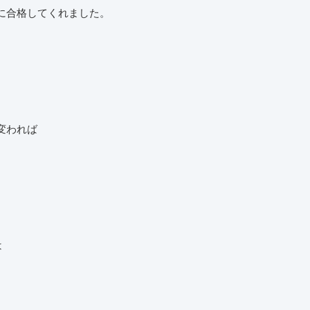
に合格してくれました。
変われば
は