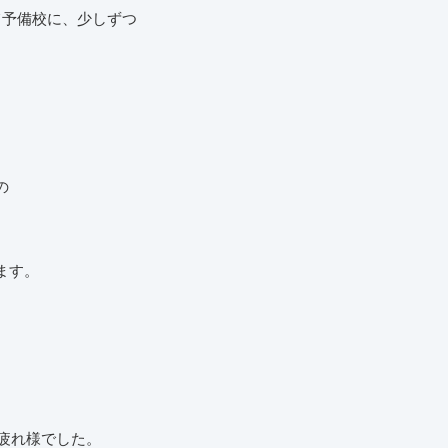
て予備校に、少しずつ
。
の
ます。
。
お疲れ様でした。