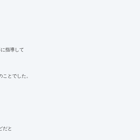
寧に指導して
のことでした。
どだと