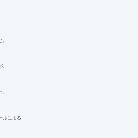
と。
が、
と。
ールによる