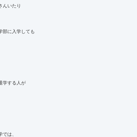
さんいたり
学部に入学しても
退学する人が
学では、