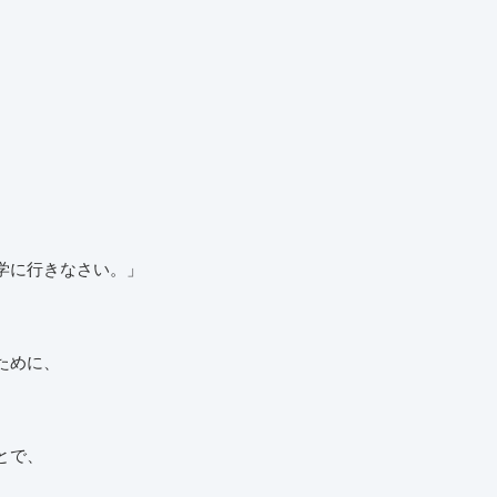
学に行きなさい。」
ために、
とで、