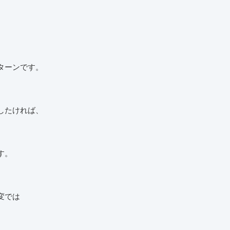
ターンです。
したければ、
す。
変では