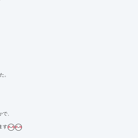
した。
かで、
ます