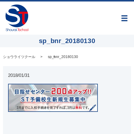
メ
sp_bnr_20180130
ショウライツクール
sp_bnr_20180130
2018/01/31