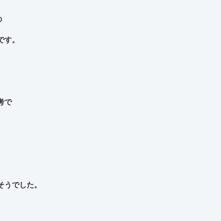
の
です。
考で
そうでした。